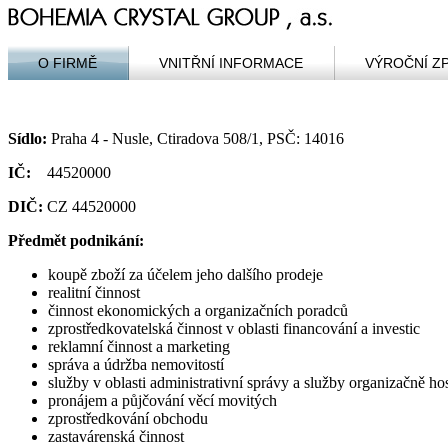
O FIRMĚ
VNITŘNÍ INFORMACE
VÝROČNÍ Z
Sídlo:
Praha 4 - Nusle, Ctiradova 508/1, PSČ: 14016
IČ:
44520000
DIČ:
CZ 44520000
Předmět podnikání:
koupě zboží za účelem jeho dalšího prodeje
realitní činnost
činnost ekonomických a organizačních poradců
zprostředkovatelská činnost v oblasti financování a investic
reklamní činnost a marketing
správa a údržba nemovitostí
služby v oblasti administrativní správy a služby organizačně 
pronájem a půjčování věcí movitých
zprostředkování obchodu
zastavárenská činnost