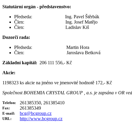
Statutární orgán - představenstvo:
Předseda: Ing. Pavel Štěrbák
Člen: Ing. Josef Matějo
Člen: Ladislav Kiš
Dozorčí rada:
Předseda: Martin Hora
Člen: Jaroslava Betková
Základní kapitál:
206 111 556,- Kč
Akcie:
1198323 ks akcie na jméno ve jmenovité hodnotě 172,- Kč
Společnost BOHEMIA CRYSTAL GROUP , a.s. je zapsána v OR veden
261385350, 261385410
Telefon:
261385349
Fax:
bcg@bcgroup.cz
E-mail:
http://www.bcgroup.cz
URL: